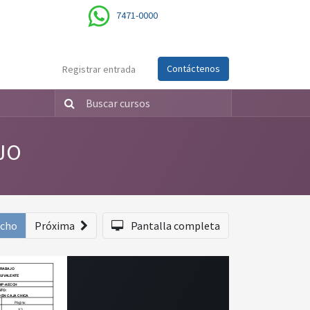
7471-0000
Contáctenos
Registrar entrada
JO
echo
Próxima
Pantalla completa