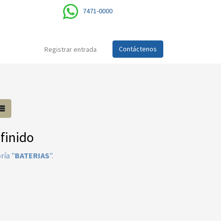
7471-0000
Contáctenos
Registrar entrada
finido
ría "
BATERIAS
".